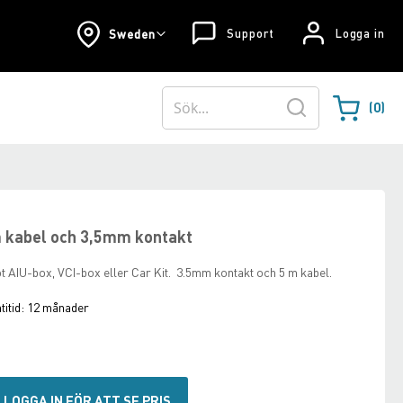
Support
Logga in
Sweden
0
Varukorgen
Sök
 kabel och 3,5mm kontakt
t AIU-box, VCI-box eller Car Kit. 3.5mm kontakt och 5 m kabel.
itid:
12 månader
LOGGA IN FÖR ATT SE PRIS