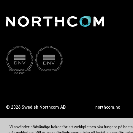
© 2026 Swedish Northcom AB
northcom.no
Vi använder nödvändiga kakor för att webbplatsen ska fungera på bästa s
vår webbplats. Vill du göra förändringar klicka på Inställningar för kako