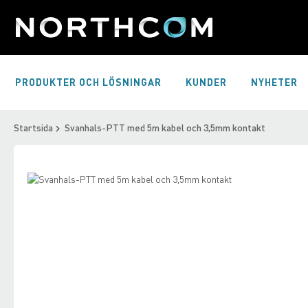
Skip
to
Content
PRODUKTER OCH LÖSNINGAR
KUNDER
NYHETER
Startsida
Svanhals-PTT med 5m kabel och 3,5mm kontakt
Skip
to
Skip
the
to
end
the
of
beginning
the
of
images
the
gallery
images
gallery