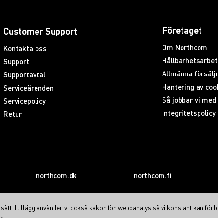
Företaget
Customer Support
Om Northcom
Kontakta oss
Hållbarhetsarbet
Support
Allmänna försäljn
Supportavtal
Hantering av coo
Serviceärenden
Så jobbar vi me
Servicepolicy
Integritetspolicy
Retur
northcom.dk
northcom.fi
ätt. I tillägg använder vi också kakor för webbanalys så vi konstant kan förb
r.