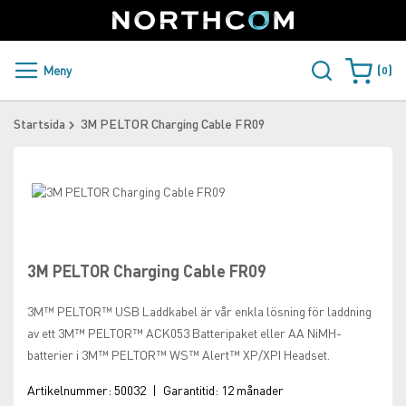
SUPPORT
LOGGA IN
Sweden
Skip
to
Content
PRODUKTER OCH LÖSNINGAR
Meny
0
Varukorge
KUNDER
Startsida
3M PELTOR Charging Cable FR09
NYHETER
Skip
ÅTERFÖRSÄLJARE
to
Skip
the
to
NORTHCOM
end
the
of
beginning
3M PELTOR Charging Cable FR09
the
of
LADDA NER
images
the
3M™ PELTOR™ USB Laddkabel är vår enkla lösning för laddning
gallery
images
av ett 3M™ PELTOR™ ACK053 Batteripaket eller AA NiMH-
gallery
batterier i 3M™ PELTOR™ WS™ Alert™ XP/XPI Headset.
Artikelnummer:
50032
|
Garantitid:
12 månader