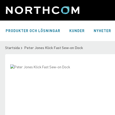
Skip
to
Content
PRODUKTER OCH LÖSNINGAR
KUNDER
NYHETER
Startsida
Peter Jones Klick Fast Sew-on Dock
Skip
to
Skip
the
to
end
the
of
beginning
the
of
images
the
gallery
images
gallery