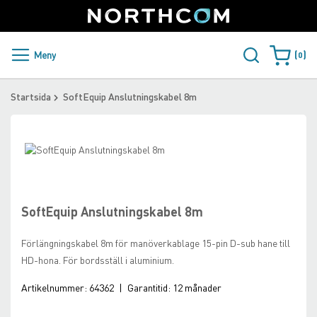
SUPPORT
LOGGA IN
Sweden
Skip
to
Content
PRODUKTER OCH LÖSNINGAR
Meny
0
Varukorge
KUNDER
Startsida
SoftEquip Anslutningskabel 8m
NYHETER
Skip
ÅTERFÖRSÄLJARE
to
Skip
the
to
NORTHCOM
end
the
of
beginning
SoftEquip Anslutningskabel 8m
the
of
LADDA NER
images
the
Förlängningskabel 8m för manöverkablage 15-pin D-sub hane till
gallery
images
HD-hona. För bordsställ i aluminium.
gallery
Artikelnummer:
64362
|
Garantitid:
12 månader