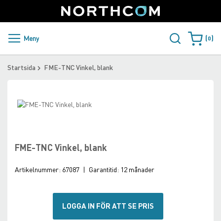
SUPPORT
LOGGA IN
Sweden
Skip
to
Content
PRODUKTER OCH LÖSNINGAR
Meny
0
Varukorge
KUNDER
Startsida
FME-TNC Vinkel, blank
NYHETER
Skip
ÅTERFÖRSÄLJARE
to
Skip
the
to
NORTHCOM
end
the
of
beginning
FME-TNC Vinkel, blank
the
of
LADDA NER
images
the
Artikelnummer:
67087
|
Garantitid:
12 månader
gallery
images
gallery
LOGGA IN FÖR ATT SE PRIS