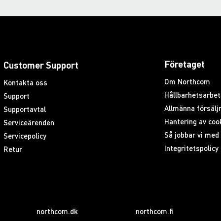
Företaget
Customer Support
Om Northcom
Kontakta oss
Hållbarhetsarbet
Support
Allmänna försäljn
Supportavtal
Hantering av coo
Serviceärenden
Så jobbar vi me
Servicepolicy
Integritetspolicy
Retur
northcom.dk
northcom.fi