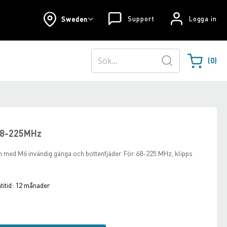
Support
Logga in
Sweden
0
Varukorgen
Sök
68-225MHz
nn med M6 invändig gänga och bottenfjäder. För 68-225 MHz, klipps
itid:
12 månader