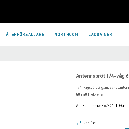
ÅTERFÖRSÄLJARE
NORTHCOM
LADDA NER
Antennspröt 1/4-våg 
1/4-vågs, 0 dB gain, sprötante
till rätt frekvens.
Artikelnummer:
67401
|
Garant
Jämför