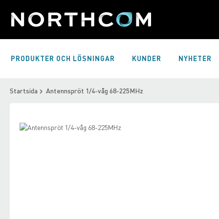
Skip
to
Content
PRODUKTER OCH LÖSNINGAR
KUNDER
NYHETER
Startsida
Antennspröt 1/4-våg 68-225MHz
Skip
to
Skip
the
to
end
the
of
beginning
the
of
images
the
gallery
images
gallery