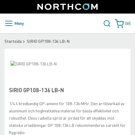
SUPPORT
LOGGA IN
Sweden
Skip
to
Content
PRODUKTER OCH LÖSNINGAR
Meny
0
Varukorge
KUNDER
Startsida
SIRIO GP108-136 LB-N
NYHETER
Skip
ÅTERFÖRSÄLJARE
to
Skip
the
to
NORTHCOM
end
the
of
beginning
SIRIO GP108-136 LB-N
the
of
LADDA NER
images
the
1/4 λ bredbandig GP-antenn för 108-136 MHz. Den är tillverkad av
gallery
images
aluminium och högkvalitativa material för bästa effektivitet och
gallery
robusthet. Dess radiella spröt är jordad för att skyddas mot
statiska urladdningar. GP 108-136 LB rekommenderas särskilt för
flygradio.