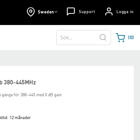
Support
Logga in
Sweden
0
Varukorgen
Sök
db 380-445MHz
 gänga för 380-445 med 0 dB gain.
itid:
12 månader