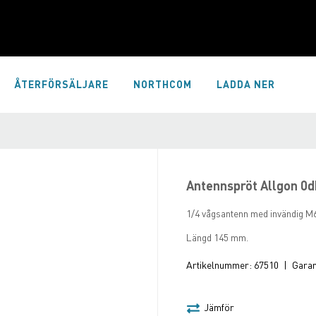
ÅTERFÖRSÄLJARE
NORTHCOM
LADDA NER
Antennspröt Allgon 0
1/4 vågsantenn med invändig M6
Längd 145 mm.
Artikelnummer:
67510
|
Garant
Jämför