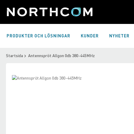
Skip
to
Content
PRODUKTER OCH LÖSNINGAR
KUNDER
NYHETER
Startsida
Antennspröt Allgon 0db 380-445MHz
Skip
to
Skip
the
to
end
the
of
beginning
the
of
images
the
gallery
images
gallery