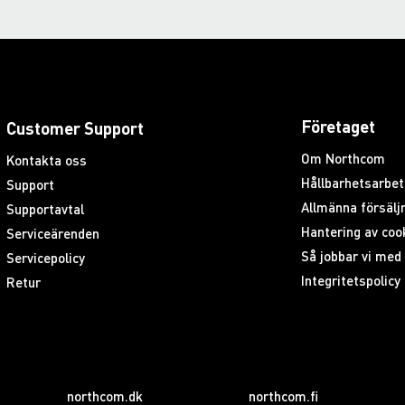
Företaget
Customer Support
Om Northcom
Kontakta oss
Hållbarhetsarbet
Support
Allmänna försäljn
Supportavtal
Hantering av coo
Serviceärenden
Så jobbar vi me
Servicepolicy
Integritetspolicy
Retur
northcom.dk
northcom.fi