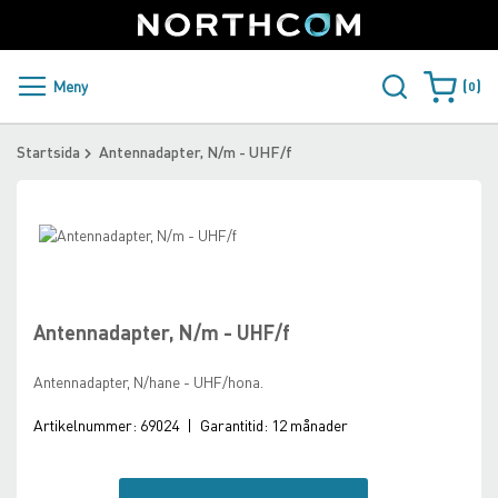
SUPPORT
LOGGA IN
Sweden
Skip
to
Content
PRODUKTER OCH LÖSNINGAR
Meny
0
Varukorge
KUNDER
Startsida
Antennadapter, N/m - UHF/f
NYHETER
Skip
ÅTERFÖRSÄLJARE
to
Skip
the
to
NORTHCOM
end
the
of
beginning
Antennadapter, N/m - UHF/f
the
of
LADDA NER
images
the
Antennadapter, N/hane - UHF/hona.
gallery
images
gallery
Artikelnummer:
69024
|
Garantitid:
12 månader