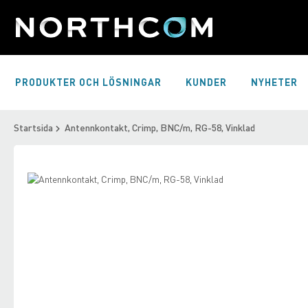
Skip
to
Content
PRODUKTER OCH LÖSNINGAR
KUNDER
NYHETER
Startsida
Antennkontakt, Crimp, BNC/m, RG-58, Vinklad
Skip
to
Skip
the
to
end
the
of
beginning
the
of
images
the
gallery
images
gallery