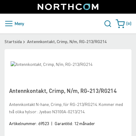
SUPPORT
LOGGA IN
Sweden
Skip
to
Content
PRODUKTER OCH LÖSNINGAR
Meny
0
Varukorge
KUNDER
Startsida
Antennkontakt, Crimp, N/m, RG-213/RG214
NYHETER
Skip
ÅTERFÖRSÄLJARE
to
Skip
the
to
NORTHCOM
end
the
of
beginning
Antennkontakt, Crimp, N/m, RG-213/RG214
the
of
LADDA NER
images
the
Antennkontakt N-hane, Crimp, för RG-213/RG214. Kommer med
gallery
images
två olika hylsor: Jyebao N3100A-0213/214.
gallery
Artikelnummer:
69523
|
Garantitid:
12 månader