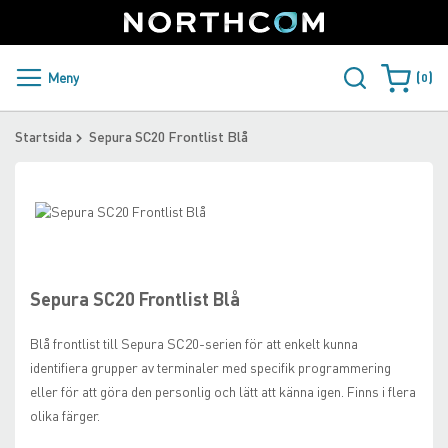
SUPPORT
LOGGA IN
Sweden
Skip
to
Content
PRODUKTER OCH LÖSNINGAR
Meny
0
Varukorge
KUNDER
Startsida
Sepura SC20 Frontlist Blå
NYHETER
Skip
ÅTERFÖRSÄLJARE
to
Skip
the
to
NORTHCOM
end
the
of
beginning
Sepura SC20 Frontlist Blå
the
of
LADDA NER
images
the
Blå frontlist till Sepura SC20-serien för att enkelt kunna
gallery
images
identifiera grupper av terminaler med specifik programmering
gallery
eller för att göra den personlig och lätt att känna igen. Finns i flera
olika färger.