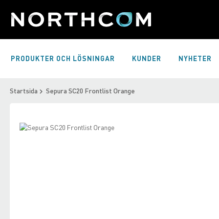
Skip
to
Content
PRODUKTER OCH LÖSNINGAR
KUNDER
NYHETER
Startsida
Sepura SC20 Frontlist Orange
Skip
to
Skip
the
to
end
the
of
beginning
the
of
images
the
gallery
images
gallery