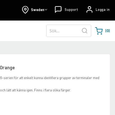
Support
Logga in
Sweden
0
Varukorgen
Sök
 Orange
20-serien för att enkelt kunna identifiera grupper av terminaler med
ch lätt att känna igen. Finns i flera olika färger.