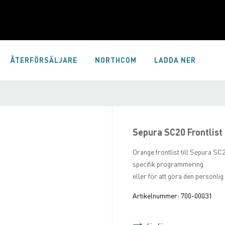
ÅTERFÖRSÄLJARE
NORTHCOM
LADDA NER
Sepura SC20 Frontlist
Orange frontlist till Sepura SC
specifik programmering
eller för att göra den personlig o
Artikelnummer:
700-00031