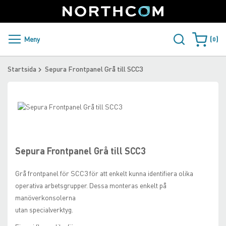
SUPPORT
LOGGA IN
Sweden
Skip
to
Content
PRODUKTER OCH LÖSNINGAR
Meny
0
Varukorge
KUNDER
Startsida
Sepura Frontpanel Grå till SCC3
NYHETER
Skip
ÅTERFÖRSÄLJARE
to
Skip
the
to
NORTHCOM
end
the
of
beginning
Sepura Frontpanel Grå till SCC3
the
of
LADDA NER
images
the
Grå frontpanel för SCC3 för att enkelt kunna identifiera olika
gallery
images
operativa arbetsgrupper. Dessa monteras enkelt på
gallery
manöverkonsolerna
utan specialverktyg.