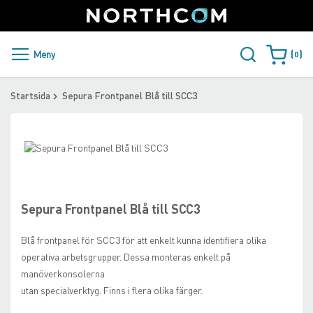
SUPPORT
LOGGA IN
Sweden
Skip
to
Content
PRODUKTER OCH LÖSNINGAR
Meny
0
Varukorge
KUNDER
Startsida
Sepura Frontpanel Blå till SCC3
NYHETER
Skip
ÅTERFÖRSÄLJARE
to
Skip
the
to
NORTHCOM
end
the
of
beginning
Sepura Frontpanel Blå till SCC3
the
of
LADDA NER
images
the
Blå frontpanel för SCC3 för att enkelt kunna identifiera olika
gallery
images
operativa arbetsgrupper. Dessa monteras enkelt på
gallery
manöverkonsolerna
utan specialverktyg. Finns i flera olika färger.