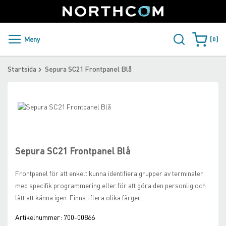
SUPPORT
LOGGA IN
Sweden
Skip
to
Content
PRODUKTER OCH LÖSNINGAR
Meny
0
Varukorge
KUNDER
Startsida
Sepura SC21 Frontpanel Blå
NYHETER
Skip
ÅTERFÖRSÄLJARE
to
Skip
the
to
NORTHCOM
end
the
of
beginning
Sepura SC21 Frontpanel Blå
the
of
LADDA NER
images
the
Frontpanel för att enkelt kunna identifiera grupper av terminaler
gallery
images
med specifik programmering eller för att göra den personlig och
gallery
lätt att känna igen. Finns i flera olika färger.
Artikelnummer:
700-00866