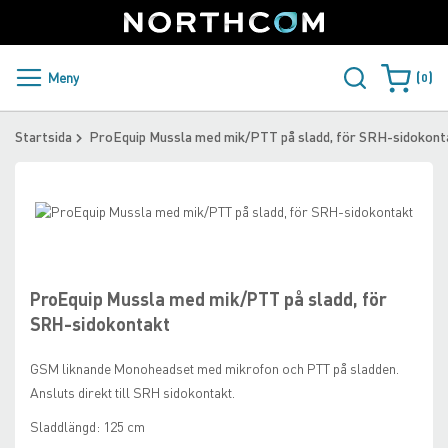
SUPPORT
LOGGA IN
Sweden
Skip
to
Content
PRODUKTER OCH LÖSNINGAR
Meny
0
Varukorge
KUNDER
Startsida
ProEquip Mussla med mik/PTT på sladd, för SRH-sidokont
NYHETER
Skip
ÅTERFÖRSÄLJARE
to
Skip
the
to
NORTHCOM
end
the
of
beginning
ProEquip Mussla med mik/PTT på sladd, för
the
of
LADDA NER
SRH-sidokontakt
images
the
gallery
images
GSM liknande Monoheadset med mikrofon och PTT på sladden.
gallery
Ansluts direkt till SRH sidokontakt.
Sladdlängd: 125 cm