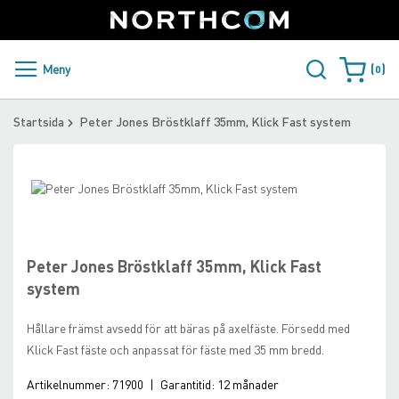
SUPPORT
LOGGA IN
Sweden
Skip
to
Content
PRODUKTER OCH LÖSNINGAR
Meny
0
Varukorge
KUNDER
Startsida
Peter Jones Bröstklaff 35mm, Klick Fast system
NYHETER
Skip
ÅTERFÖRSÄLJARE
to
Skip
the
to
NORTHCOM
end
the
of
beginning
Peter Jones Bröstklaff 35mm, Klick Fast
the
of
LADDA NER
system
images
the
gallery
images
Hållare främst avsedd för att bäras på axelfäste. Försedd med
gallery
Klick Fast fäste och anpassat för fäste med 35 mm bredd.
Artikelnummer:
71900
|
Garantitid:
12 månader