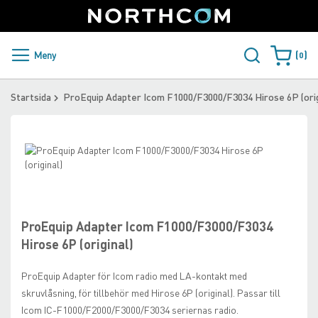
SUPPORT
LOGGA IN
Sweden
Skip
to
Content
PRODUKTER OCH LÖSNINGAR
Meny
0
Varukorge
KUNDER
Startsida
ProEquip Adapter Icom F1000/F3000/F3034 Hirose 6P (orig
NYHETER
Skip
ÅTERFÖRSÄLJARE
to
the
Skip
NORTHCOM
end
to
of
the
the
beginning
ProEquip Adapter Icom F1000/F3000/F3034
LADDA NER
images
of
Hirose 6P (original)
gallery
the
images
ProEquip Adapter för Icom radio med LA-kontakt med
gallery
skruvlåsning, för tillbehör med Hirose 6P (original). Passar till
Icom IC-F1000/F2000/F3000/F3034 seriernas radio.