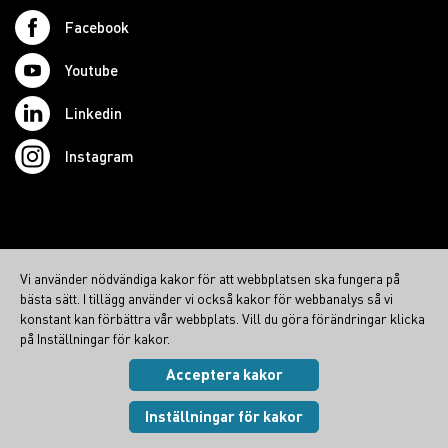
Facebook
Youtube
Linkedin
Instagram
© 2026 Swedish Northcom AB
Vi använder nödvändiga kakor för att webbplatsen ska fungera på
northcom.no
bästa sätt. I tillägg använder vi också kakor för webbanalys så vi
northcom.dk
konstant kan förbättra vår webbplats. Vill du göra förändringar klicka
på Inställningar för kakor.
northcom.fi
Acceptera kakor
Integritetspolicy
|
Cookies
Visa inställningar
Inställningar för kakor