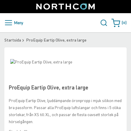
SUPPORT
LOGGA IN
Sweden
Skip
to
Content
PRODUKTER OCH LÖSNINGAR
Meny
0
Varukorge
KUNDER
Startsida
ProEquip Eartip Olive, extra large
NYHETER
Skip
ÅTERFÖRSÄLJARE
to
Skip
the
to
NORTHCOM
end
the
of
beginning
ProEquip Eartip Olive, extra large
the
of
LADDA NER
images
the
ProEquip Eartip Olive, ljuddämpande öronpropp i mjuk silikon med
gallery
images
bra passform. Passar alla ProEquip luftslangar och finns i 5 olika
gallery
storlekar, från XS till XL, och passar de flesta oavsett storlek på
hörselgången.