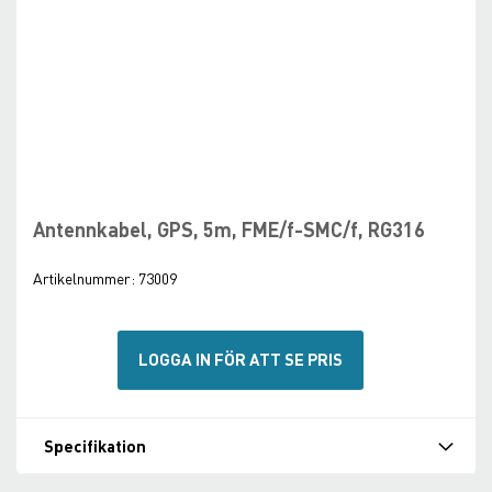
Skip
to
the
beginning
Antennkabel, GPS, 5m, FME/f-SMC/f, RG316
of
the
Artikelnummer:
73009
images
gallery
LOGGA IN FÖR ATT SE PRIS
Specifikation