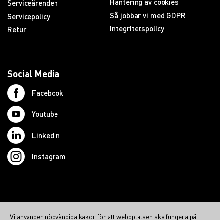
Hantering av cookies
Serviceärenden
Så jobbar vi med GDPR
Servicepolicy
Integritetspolicy
Retur
Social Media
Facebook
Youtube
Linkedin
Instagram
© 2026 Swedish Northcom AB
Vi använder nödvändiga kakor för att webbplatsen ska fungera på