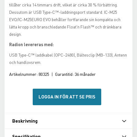
tillåter cirka 14 timmars drift, vilket är cirka 30 % förbättring.
Dessutom är USB Type-C™-laddningsport standard. IC-M25
EVO/IC-M25EURO EVO behåller fortfarande sin kompakta och
lätta kropp och branschledande Float'n Flash™ och dränkbara
design.
Radion levereras med:
USB Type-C™ laddkabel (OPC-2480), Bältesclip (MB-133), Antenn
och handlovsrem.
Artikelnummer:
80325
|
Garantitid:
36 månader
LOGGA IN FÖR ATT SE PRIS
Beskrivning
Specifikation