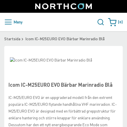
SUPPORT
LOGGA IN
Sweden
Skip
to
Content
PRODUKTER OCH LÖSNINGAR
Meny
0
Varukorge
KUNDER
Startsida
Icom IC-M25EURO EVO Bärbar Marinradio Blå
NYHETER
Skip
ÅTERFÖRSÄLJARE
to
Skip
the
to
NORTHCOM
end
the
of
beginning
Icom IC-M25EURO EVO Bärbar Marinradio Blå
the
of
LADDA NER
images
the
IC-M25/EURO EVO är en uppgraderad modell från den extremt
gallery
images
populära IC-M25/EURO flytande handhållna VHF marinradion. IC-
gallery
M25/EURO EVO är designad med en förbättrad greppstruktur för
enklare hantering och större knappar för enklare användning.
Dessutom har den ett nytt energibesparande Eco Mode som