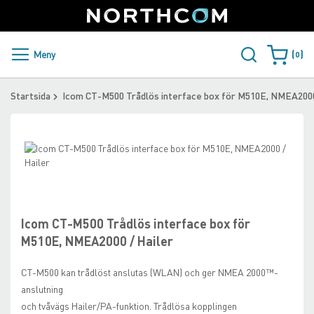
SUPPORT
LOGGA IN
Sweden
Skip
to
Content
PRODUKTER OCH LÖSNINGAR
Meny
0
Varukorge
KUNDER
Startsida
Icom CT-M500 Trådlös interface box för M510E, NMEA2000
NYHETER
Skip
ÅTERFÖRSÄLJARE
to
the
Skip
NORTHCOM
end
to
of
the
the
beginning
Icom CT-M500 Trådlös interface box för
LADDA NER
images
of
M510E, NMEA2000 / Hailer
gallery
the
images
CT-M500 kan trådlöst anslutas (WLAN) och ger NMEA 2000™-
gallery
anslutning
och tvåvägs Hailer/PA-funktion. Trådlösa kopplingen