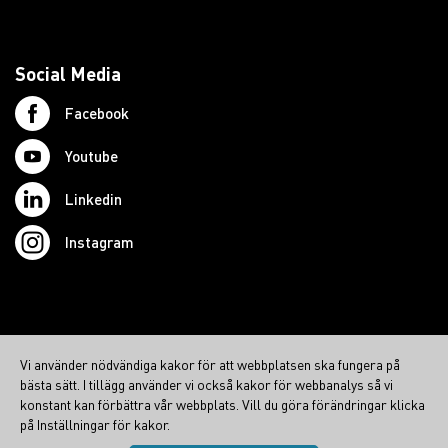
Social Media
Facebook
Youtube
Linkedin
Instagram
© 2026 Swedish Northcom AB
Vi använder nödvändiga kakor för att webbplatsen ska fungera på
northcom.no
bästa sätt. I tillägg använder vi också kakor för webbanalys så vi
northcom.dk
konstant kan förbättra vår webbplats. Vill du göra förändringar klicka
på Inställningar för kakor.
northcom.fi