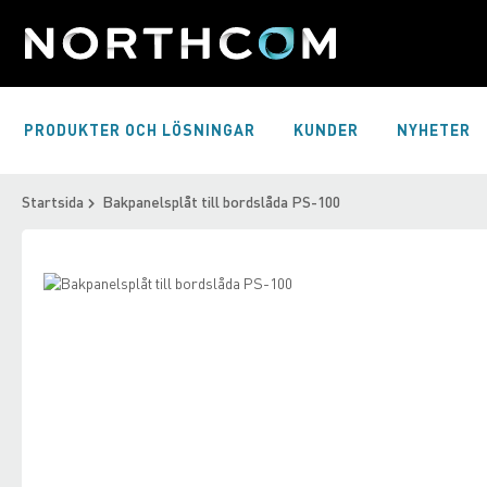
Skip
to
Content
PRODUKTER OCH LÖSNINGAR
KUNDER
NYHETER
Startsida
Bakpanelsplåt till bordslåda PS-100
Skip
to
Skip
the
to
end
the
of
beginning
the
of
images
the
gallery
images
gallery