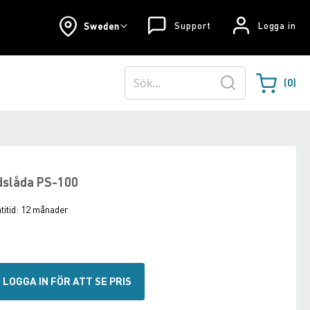
Support
Logga in
Sweden
0
Varukorgen
Sök
rdslåda PS-100
itid:
12 månader
LOGGA IN FÖR ATT SE PRIS