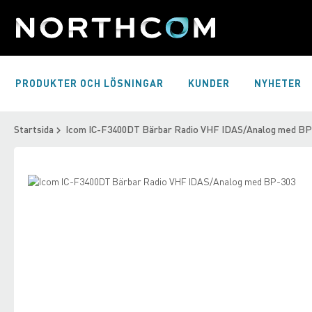
Skip
to
Content
PRODUKTER OCH LÖSNINGAR
KUNDER
NYHETER
Startsida
Icom IC-F3400DT Bärbar Radio VHF IDAS/Analog med BP
Skip
to
Skip
the
to
end
the
of
beginning
the
of
images
the
gallery
images
gallery