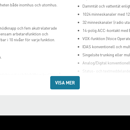
rheten både inomhus och utomhus.
Dammtät och vattentät enlig
1024 minneskanaler med 12
32 minneskanaler (radio uta
 nödknapp och fem akutrelaterade
14-polig ACC-kontakt med 
, ensam arbetarefunktion och
VOX-funktion (Voice Operat
 i 10 nivåer för varje funktion.
IDAS konventionell och mult
Singelsite trunking eller mul
.
Analog/Digital konventionell
Status- och textmeddeland
dsbruset och förbättrar kvalitén på
DTMF-funktioner
VISA MER
Companderfunktion
Kanalangivelse
on för att passa olika röster och
lerar ljudet i apparaten så att ljuden
.
mna mellanrum och sparas ner till ett