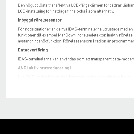
Den högupplösta transflektiva LCD-färgskärmen förbättrar läsba
LCD-inställning för nattläge finns också som alternativ.
Inbyggd rörelsesensor
För nödsituationer är de nya IDAS-terminalerna utrustade med en
funktioner till exempel ManDown, rörelsedetektor, inaktiv rörelse
avstängningsnödfunktion. Rörelsesensorn i radion är programmerbar
Dataöverföring
IDAS-terminalerna kan användas som ett transparent data-modem
ANC (aktiv brusreducering)
Nya IDAS-serien har en aktiv brusreducering som minskar bakgrun
tal och anrop.
Inbyggd ljudequalizer
Med den inbyggda ljudequalizern kan du anpassa ljudspektrat i radi
språk. Det finns också en inbyggd AGC (Audio Gain Control) som reg
på kanalen blir konstant oavsett om ingångsljudet är högt eller lågt
Inbyggd GPS
Positionsdata kan skickas över din radiokanal eller loggas med jä