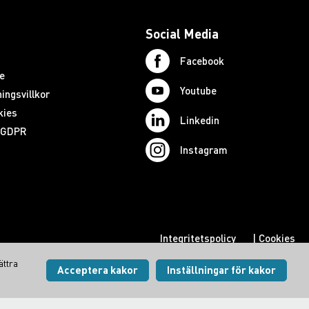
Social Media
Facebook
e
Youtube
ingsvillkor
kies
Linkedin
d GDPR
Instagram
Integritetspolicy
|
Cookies
Visa inställningar
ättra
Acceptera kakor
Inställningar för kakor