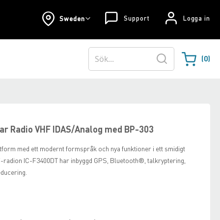
Support
Logga in
Sweden
0
Varukorgen
Sök
ar Radio VHF IDAS/Analog med BP-303
tform med ett modernt formspråk och nya funktioner i ett smidigt
-radion IC-F3400DT har inbyggd GPS, Bluetooth®, talkryptering,
ducering.