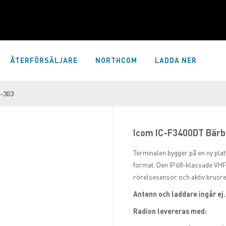
ÅTERFÖRSÄLJARE
NORTHCOM
LADDA NER
-303
Icom IC-F3400DT Bärb
Terminalen bygger på en ny plat
format. Den IP68-klassade VHF
rörelsesensor och aktiv brusre
Antenn och laddare ingår ej.
Radion levereras med: