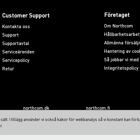
l en annan radio eller specificerad
Företaget
Customer Support
Om Northcom
Kontakta oss
ammering eller för att komma åt data
Hållbarhetsarbet
Support
Allmänna försäljn
Supportavtal
Hantering av coo
Serviceärenden
Så jobbar vi me
Servicepolicy
ars DES-kryptering som är inbyggd
Integritetspolicy
Retur
-bitars AES-kryptering som option.
mering). Denna funktion gör det
l. OAA (Over-the-Air-Alias) finns också
len.
northcom.dk
northcom.fi
 Bluetooth™-headset eller en
ätt. I tillägg använder vi också kakor för webbanalys så vi konstant kan förb
nal via Bluetooth® för att överföra
r.