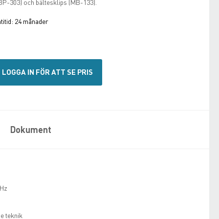
(BP-303) och bältesklips (MB-133).
itid:
24 månader
LOGGA IN FÖR ATT SE PRIS
Dokument
MHz
e teknik