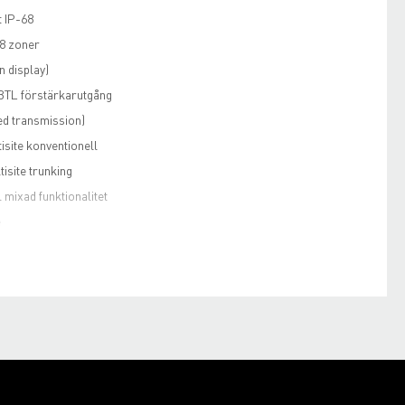
t IP-68
8 zoner
n display)
BTL förstärkarutgång
ed transmission)
isite konventionell
tisite trunking
 mixad funktionalitet
e