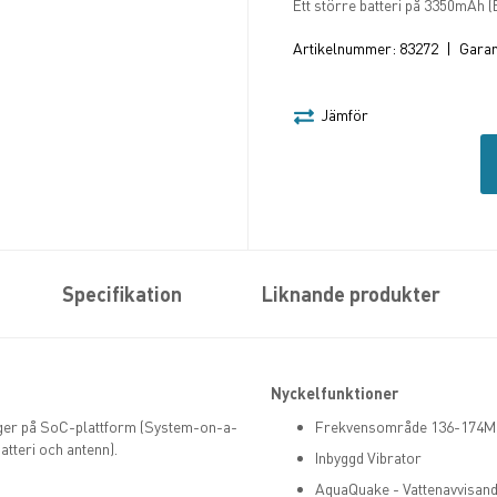
Ett större batteri på 3350mAh 
Artikelnummer:
83272
|
Garant
Jämför
Specifikation
Liknande produkter
Nyckelfunktioner
gger på SoC-plattform (System-on-a-
Frekvensområde 136-174
atteri och antenn).
Inbyggd Vibrator
AquaQuake - Vattenavvisand