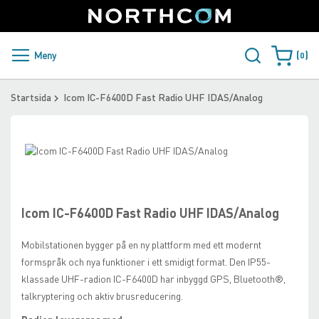
SUPPORT
LOGGA IN
Sweden
Skip
to
Content
PRODUKTER OCH LÖSNINGAR
Meny
0
Varukorge
KUNDER
Startsida
Icom IC-F6400D Fast Radio UHF IDAS/Analog
NYHETER
Skip
ÅTERFÖRSÄLJARE
to
Skip
the
to
NORTHCOM
end
the
of
beginning
Icom IC-F6400D Fast Radio UHF IDAS/Analog
the
of
LADDA NER
images
the
Mobilstationen bygger på en ny plattform med ett modernt
gallery
images
formspråk och nya funktioner i ett smidigt format. Den IP55-
gallery
klassade UHF-radion IC-F6400D har inbyggd GPS, Bluetooth®,
talkryptering och aktiv brusreducering.