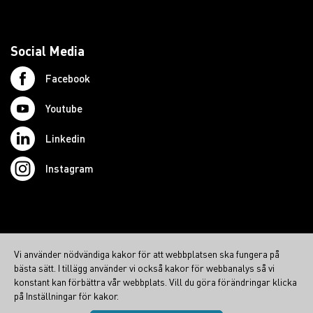
Social Media
Facebook
Youtube
Linkedin
Instagram
© 2026 Swedish Northcom AB
Vi använder nödvändiga kakor för att webbplatsen ska fungera på
northcom.no
bästa sätt. I tillägg använder vi också kakor för webbanalys så vi
northcom.dk
konstant kan förbättra vår webbplats. Vill du göra förändringar klicka
på Inställningar för kakor.
northcom.fi