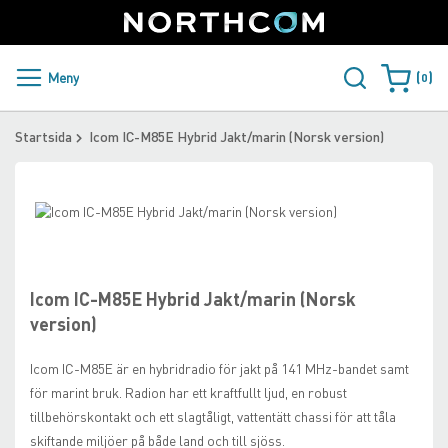
SUPPORT
LOGGA IN
Sweden
Skip
to
Content
PRODUKTER OCH LÖSNINGAR
Meny
0
Varukorge
KUNDER
Startsida
Icom IC-M85E Hybrid Jakt/marin (Norsk version)
NYHETER
Skip
ÅTERFÖRSÄLJARE
to
Skip
the
to
NORTHCOM
end
the
of
beginning
Icom IC-M85E Hybrid Jakt/marin (Norsk
the
of
LADDA NER
version)
images
the
gallery
images
Icom IC-M85E är en hybridradio för jakt på 141 MHz-bandet samt
gallery
för marint bruk. Radion har ett kraftfullt ljud, en robust
tillbehörskontakt och ett slagtåligt, vattentätt chassi för att tåla
skiftande miljöer på både land och till sjöss.