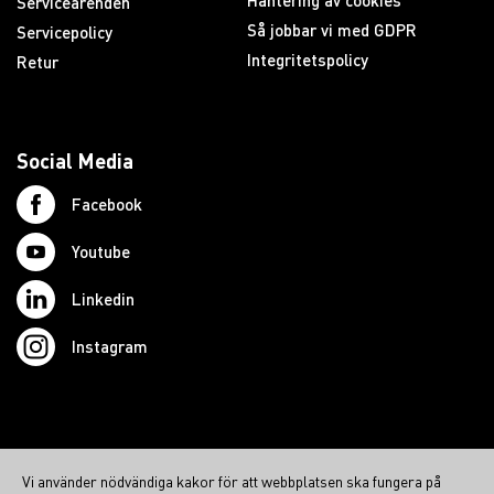
Hantering av cookies
Serviceärenden
Så jobbar vi med GDPR
Servicepolicy
Integritetspolicy
Retur
Social Media
Facebook
Youtube
Linkedin
Instagram
© 2026 Swedish Northcom AB
Vi använder nödvändiga kakor för att webbplatsen ska fungera på
northcom.no