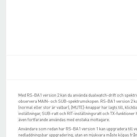
Med RS-BA1 version 2 kan du använda dualwatch-drift och spektr
observera MAIN- och SUB-spektrumskopen. RS-BA1 version 2 kan
(normal eller stor är valbar), [MUTE]-knappar har lagts till, klickb
inställningar, SUB-ratt och RIT-inställningsratt och TX-funktioner 
även fortfarande användas med enstaka mottagare.
Användare som redan har RS-BA1 version 1 kan uppgradera till vers
nedladdningsbar uppgradering; utan en mjukvara måste köpas från