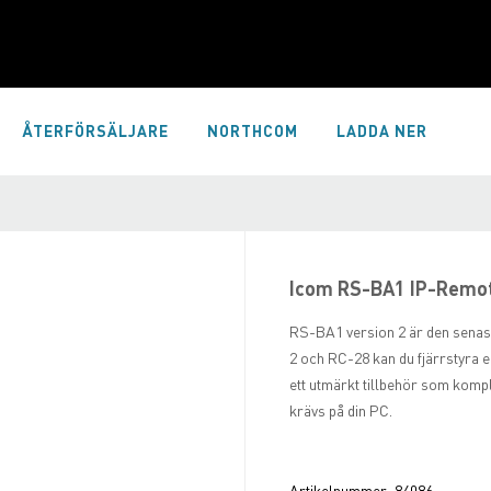
ÅTERFÖRSÄLJARE
NORTHCOM
LADDA NER
Icom RS-BA1 IP-Remote
RS-BA1 version 2 är den senas
2 och RC-28 kan du fjärrstyra en
ett utmärkt tillbehör som komple
krävs på din PC.
Artikelnummer:
84086