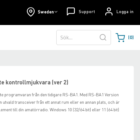
Support
Logga in
Sweden
0
Varukorgen
Sök
 kontrollmjukvara (ver 2)
te programvaran från den tidigare RS-BA1. Med RS-BA1 Version
 utvald transceiver från ett annat rum eller en annan plats, och är
ment till din amatörradio. Windows 10 (32/64 bit) eller 11 (64 bit)