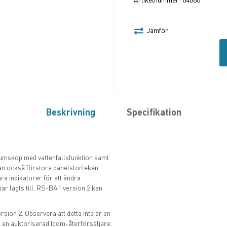
Jämför
Beskrivning
Specifikation
umskop med vattenfallsfunktion samt
 också förstora panelstorleken
ara indikatorer för att ändra
har lagts till. RS-BA1 version 2 kan
ion 2. Observera att detta inte är en
 en auktoriserad Icom-återförsäljare.