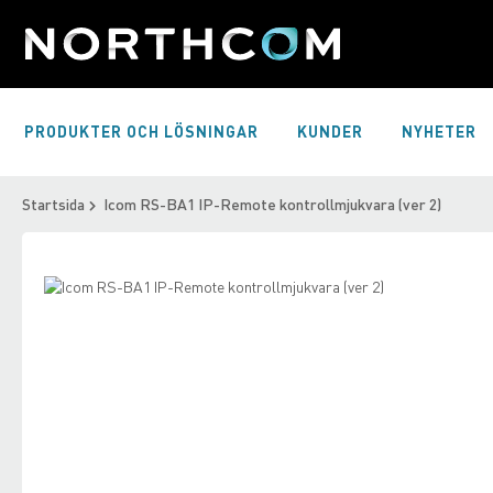
Skip
to
Content
PRODUKTER OCH LÖSNINGAR
KUNDER
NYHETER
Startsida
Icom RS-BA1 IP-Remote kontrollmjukvara (ver 2)
Skip
to
Skip
the
to
end
the
of
beginning
the
of
images
the
gallery
images
gallery