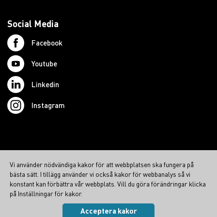
Social Media
Facebook
Youtube
Linkedin
Instagram
© 2026 Swedish Northcom AB
Vi använder nödvändiga kakor för att webbplatsen ska fungera på
northcom.no
bästa sätt. I tillägg använder vi också kakor för webbanalys så vi
northcom.dk
konstant kan förbättra vår webbplats. Vill du göra förändringar klicka
på Inställningar för kakor.
northcom.fi
Acceptera kakor
Integritetspolicy
|
Cookies