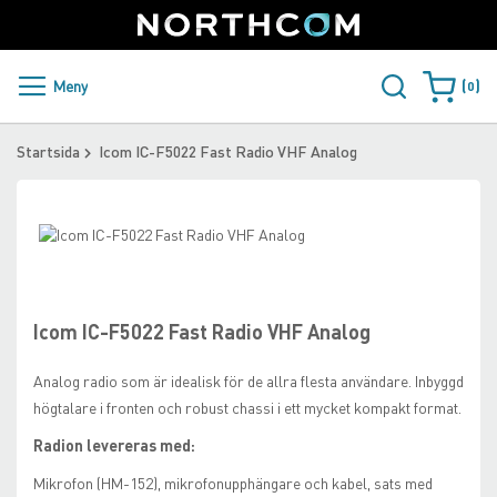
SUPPORT
LOGGA IN
Sweden
Skip
to
Content
PRODUKTER OCH LÖSNINGAR
Meny
0
Varukorge
KUNDER
Startsida
Icom IC-F5022 Fast Radio VHF Analog
NYHETER
Skip
ÅTERFÖRSÄLJARE
to
Skip
the
to
NORTHCOM
end
the
of
beginning
Icom IC-F5022 Fast Radio VHF Analog
the
of
LADDA NER
images
the
Analog radio som är idealisk för de allra flesta användare. Inbyggd
gallery
images
högtalare i fronten och robust chassi i ett mycket kompakt format.
gallery
Radion levereras med:
Mikrofon (HM-152), mikrofonupphängare och kabel, sats med