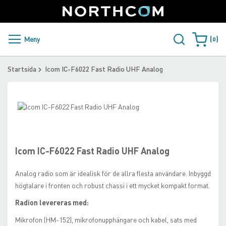
SUPPORT
LOGGA IN
Sweden
Skip
to
Content
PRODUKTER OCH LÖSNINGAR
Meny
0
Varukorge
KUNDER
Startsida
Icom IC-F6022 Fast Radio UHF Analog
NYHETER
Skip
ÅTERFÖRSÄLJARE
to
Skip
the
to
NORTHCOM
end
the
of
beginning
Icom IC-F6022 Fast Radio UHF Analog
the
of
LADDA NER
images
the
Analog radio som är idealisk för de allra flesta användare. Inbyggd
gallery
images
högtalare i fronten och robust chassi i ett mycket kompakt format.
gallery
Radion levereras med:
Mikrofon (HM-152), mikrofonupphängare och kabel, sats med