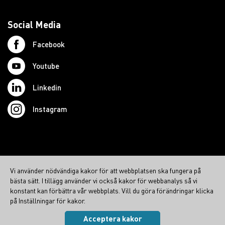
Social Media
Facebook
Youtube
Linkedin
Instagram
© 2026 Swedish Northcom AB
Vi använder nödvändiga kakor för att webbplatsen ska fungera på
northcom.no
bästa sätt. I tillägg använder vi också kakor för webbanalys så vi
northcom.dk
konstant kan förbättra vår webbplats. Vill du göra förändringar klicka
på Inställningar för kakor.
northcom.fi
Acceptera kakor
Integritetspolicy
|
Cookies