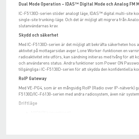
Dual Mode Operation – IDAS™ Digital Mode och Analog FM 
IC-F5130D-serien stöder analogt läge, IDAS™ digital multi-site ko
single-site trunking-läge. Och det är möjligt att migrera från Analog 
slutanvändarnas krav.
Skydd och säkerhet
Med IC-F5130D-serien är det möjligt att bekräfta säkerheten hos a
aktivitet på mottagarsidan avger Lone Worker-funktionen en varning
radioaktivitet inte utförs, kan sändning initieras med tvång för att 
och användarens status. Andra funktioner som Power ON Password,
tillgängliga i IC-F5130D-serien för att skydda den konfidentiella 
RoIP Gateway
Med VE-PG4, som är en mångsidig RoIP (Radio over IP-nätverk) 
F5130D/IC-F6130-serien med andra radiosystem, även när system
Driftläge
NXDN™ konventionell
NXDN™ Type-D trunking på en plats
NXDN™ simulcast
NXDN™ multi-site konventionellt över IP-nätverk