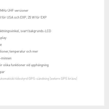
 MHz UHF versioner
W för USA och EXP, 25 W för EXP
aktningsvinkel, svart bakgrunds-LCD
splay
re
tioner, temperatur och mer
l-minnen
 olika funktioner vid upphängning
par
utomatiskt tidsstyrd GPS-sändning (extern GPS krävs)