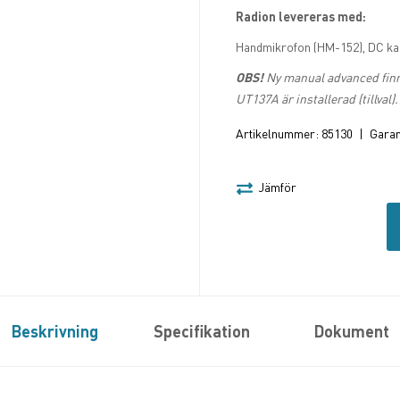
Radion levereras med:
Handmikrofon (HM-152), DC kab
OBS!
Ny manual advanced finn
UT137A är installerad (tillval).
Artikelnummer:
85130
|
Garant
Jämför
Beskrivning
Specifikation
Dokument