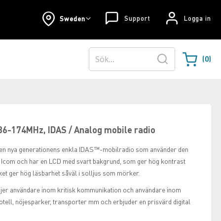
Support
Logga in
Sweden
0
Varukorgen
Sök
6-174MHz, IDAS / Analog mobile radio
en nya generationens enkla IDAS™-mobilradio som använder den
n Icom och har en LCD med svart bakgrund, som ger hög kontrast
lket ger hög läsbarhet såväl i solljus som mörker.
er användare inom kritisk kommunikation och användare inom
hotell, nöjesparker, transporter mm och erbjuder en prisvärd digital