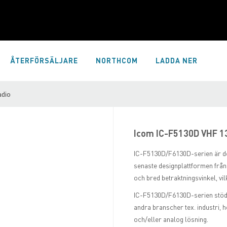
ÅTERFÖRSÄLJARE
NORTHCOM
LADDA NER
adio
Icom IC-F5130D VHF 13
IC-F5130D/F6130D-serien är d
senaste designplattformen frå
och bred betraktningsvinkel, vi
IC-F5130D/F6130D-serien stödj
andra branscher tex. industri, 
och/eller analog lösning.