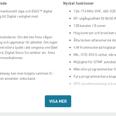
Mode
Nyckel funktioner
nventionellt läge och IDAS™ digital
136–174 MHz VHF, 400–520
till Digital i enlighet med
RF-utgångseffekt 50 W/45 
128 kanaler / 8 zoner
Hög kontrast och bred betr
nvändaren. Om det inte finns någon
Åtta tecken alfanumerisk di
 och uppmanar till aktivitet. Om ingen
kontrollera ljudet i det omgivna området
4 W frontmonterad högtala
 Digital Voice Scrambler etc. finns
MIL-STD-810 G stötar, vibra
kommunikationen.
Möjlighet för DTMF autodia
Mikrofon programmerbar för
gateway, kan man koppla samman IC-
Fyra programmerbara knap
en använder olika band.
GPS-positionsvisning och a
VISA MER