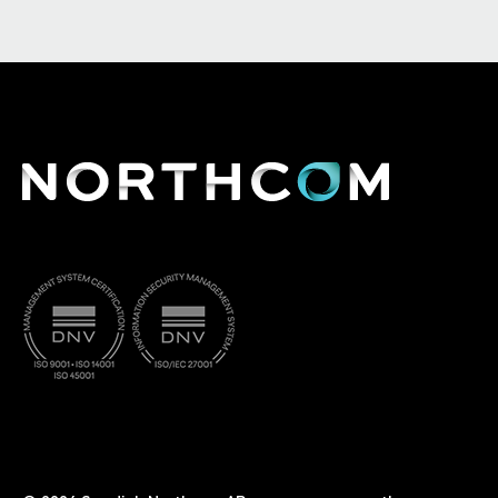
Analogt läge
Digitala funktioner (röst och data)
PTT ID och ANI
Over-the-air Alias (OAA) visar uppringarens namn utan p
Individuellt, Gruppsamtal och Alla samtal
"Late entry" för gruppsamtal
Statussamtal och pollingsamtal
Korta datameddelanden
Ringsignal
Radiokontroll (endast RX)
Samtalslogg
"Talk back" timer
Analoga funktioner
CTCSS- och DTCS-ton