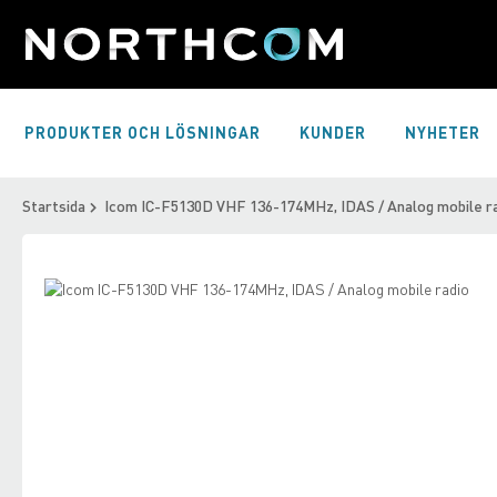
Skip
to
Content
PRODUKTER OCH LÖSNINGAR
KUNDER
NYHETER
Startsida
Icom IC-F5130D VHF 136-174MHz, IDAS / Analog mobile r
Skip
to
Skip
the
to
end
the
of
beginning
the
of
images
the
gallery
images
gallery