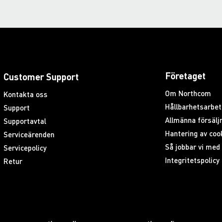
rogrammering
Företaget
Customer Support
Om Northcom
Kontakta oss
Hållbarhetsarbet
Support
Allmänna försäljn
Supportavtal
Hantering av coo
Serviceärenden
Så jobbar vi me
Servicepolicy
Integritetspolicy
Retur