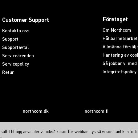
Företaget
Customer Support
Om Northcom
Kontakta oss
Hållbarhetsarbet
Support
Allmänna försäljn
Supportavtal
Hantering av coo
Serviceärenden
Så jobbar vi me
Servicepolicy
Integritetspolicy
Retur
northcom.dk
northcom.fi
ätt. I tillägg använder vi också kakor för webbanalys så vi konstant kan förb
r.