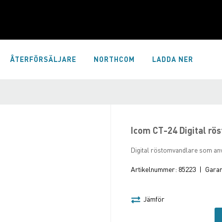
ÅTERFÖRSÄLJARE
NORTHCOM
LADDA NER
Icom CT-24 Digital rö
Digital röstomvandlare som 
Artikelnummer:
85223
|
Garant
Jämför