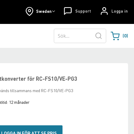
Support
Logga in
Sweden
0
Varukorgen
Sök
stkonverter för RC-FS10/VE-PG3
används tillsammans med RC-FS10/VE-PG3
itid:
12 månader
LOGGA IN FÖR ATT SE PRIS