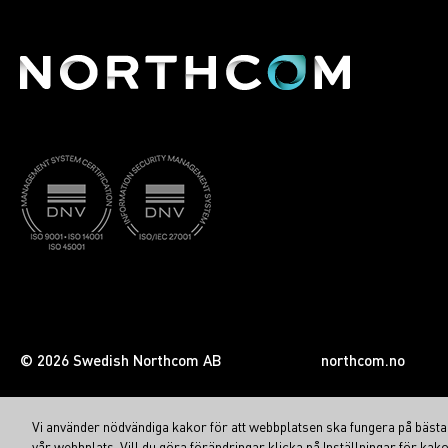
© 2026 Swedish Northcom AB
northcom.no
Vi använder nödvändiga kakor för att webbplatsen ska fungera på bästa s
vår webbplats. Vill du göra förändringar klicka på Inställningar för kako