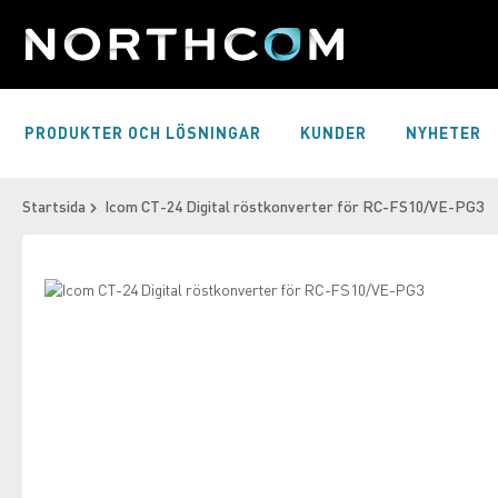
Skip
to
Content
PRODUKTER OCH LÖSNINGAR
KUNDER
NYHETER
Startsida
Icom CT-24 Digital röstkonverter för RC-FS10/VE-PG3
Skip
to
Skip
the
to
end
the
of
beginning
the
of
images
the
gallery
images
gallery