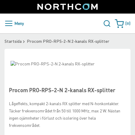
SUPPORT
LOGGA IN
Sweden
Skip
to
Content
PRODUKTER OCH LÖSNINGAR
Meny
0
Varukorge
KUNDER
Startsida
Procom PRO-RPS-2-N 2-kanals RX-splitter
NYHETER
Skip
ÅTERFÖRSÄLJARE
to
Skip
the
to
NORTHCOM
end
the
of
beginning
Procom PRO-RPS-2-N 2-kanals RX-splitter
the
of
LADDA NER
images
the
Lågeffekts, kompakt 2-kanals RX splitter med N-honkontakter.
gallery
images
Täcker frekvensområdet från 50 till 1000 MHz, max 2 W. Nästan
gallery
ingen ojämnheter i förlust och isolering över hela
frekvensområdet.