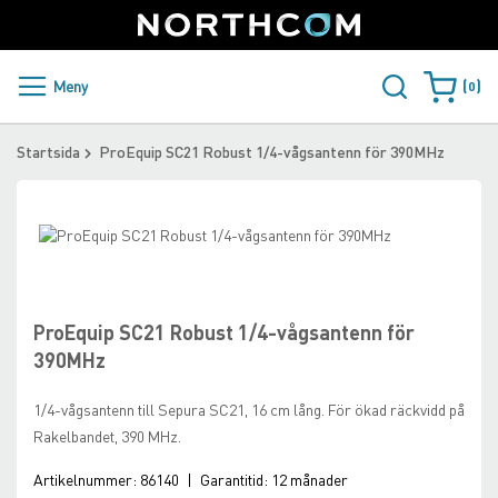
SUPPORT
LOGGA IN
Sweden
Skip
to
Content
PRODUKTER OCH LÖSNINGAR
Meny
0
Varukorge
KUNDER
Startsida
ProEquip SC21 Robust 1/4-vågsantenn för 390MHz
NYHETER
Skip
ÅTERFÖRSÄLJARE
to
Skip
the
to
NORTHCOM
end
the
of
beginning
ProEquip SC21 Robust 1/4-vågsantenn för
the
of
LADDA NER
390MHz
images
the
gallery
images
1/4-vågsantenn till Sepura SC21, 16 cm lång. För ökad räckvidd på
gallery
Rakelbandet, 390 MHz.
Artikelnummer:
86140
|
Garantitid:
12 månader