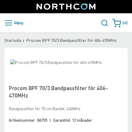
SUPPORT
LOGGA IN
Sweden
Skip
to
Content
PRODUKTER OCH LÖSNINGAR
Meny
0
Varukorge
KUNDER
Startsida
Procom BPF 70/3 Bandpassfilter för 406-470MHz
NYHETER
Skip
ÅTERFÖRSÄLJARE
to
Skip
the
to
NORTHCOM
end
the
of
beginning
Procom BPF 70/3 Bandpassfilter för 406-
the
of
LADDA NER
470MHz
images
the
gallery
images
Bandpassfilter för 70 cm Bandet, 440MHz.
gallery
Artikelnummer:
86705
|
Garantitid:
12 månader