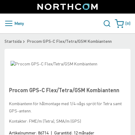
SUPPORT
LOGGA IN
Sweden
Skip
to
Content
PRODUKTER OCH LÖSNINGAR
Meny
0
Varukorge
KUNDER
Startsida
Procom GPS-C Flex/Tetra/GSM Kombiantenn
NYHETER
Skip
ÅTERFÖRSÄLJARE
to
Skip
the
to
NORTHCOM
end
the
of
beginning
Procom GPS-C Flex/Tetra/GSM Kombiantenn
the
of
LADDA NER
images
the
Kombiantenn för hålmontage med 1/4-vågs spröt för Tetra samt
gallery
images
GPS-antenn.
gallery
Kontakter: FME/m (Tetra), SMA/m (GPS)
Artikelnummer:
86714
|
Garantitid:
12 månader