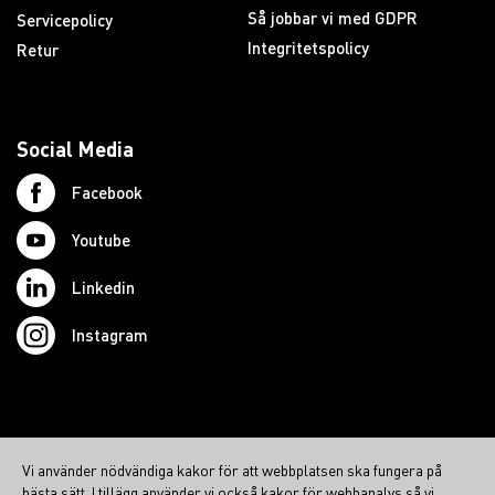
Så jobbar vi med GDPR
Servicepolicy
Integritetspolicy
Retur
Social Media
Facebook
Youtube
Linkedin
Instagram
© 2026 Swedish Northcom AB
Vi använder nödvändiga kakor för att webbplatsen ska fungera på
northcom.no
bästa sätt. I tillägg använder vi också kakor för webbanalys så vi