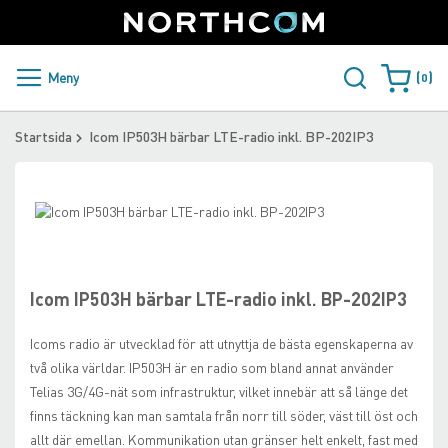
SUPPORT
LOGGA IN
Sweden
Skip
to
Content
PRODUKTER OCH LÖSNINGAR
Meny
0
Varukorge
KUNDER
Startsida
Icom IP503H bärbar LTE-radio inkl. BP-202IP3
NYHETER
Skip
ÅTERFÖRSÄLJARE
to
Skip
the
to
NORTHCOM
end
the
of
beginning
Icom IP503H bärbar LTE-radio inkl. BP-202IP3
the
of
LADDA NER
images
the
Icoms radio är utvecklad för att utnyttja de bästa egenskaperna av
gallery
images
två olika världar. IP503H är en radio som bland annat använder
gallery
Telias 3G/4G-nät som infrastruktur, vilket innebär att så länge det
finns täckning kan man samtala från norr till söder, väst till öst och
allt där emellan. Kommunikation utan gränser helt enkelt, fast med