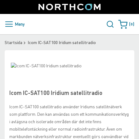
SUPPORT
LOGGA IN
Sweden
Skip
to
Content
PRODUKTER OCH LÖSNINGAR
Meny
0
Varukorge
KUNDER
Startsida
Icom IC-SAT100 Iridium satellitradio
NYHETER
Skip
ÅTERFÖRSÄLJARE
to
Skip
the
to
NORTHCOM
end
the
of
beginning
Icom IC-SAT100 Iridium satellitradio
the
of
LADDA NER
images
the
Icom IC-SAT100 satellitradio använder Iridiums satellitnätverk
gallery
images
som plattform. Den kan användas som ett kommunikationsverktyg
gallery
i avlägsna och isolerade områden där det inte finns
mobiltelefontäckning eller normal radioinfrastruktur. Även om
markbunden nätverksinfrastruktur eventuellt görs oanvändbar vid