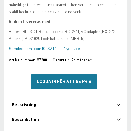
mänskliga fel eller naturkatastrofer kan satellitradio erbjuda en
stabil backup, oberoende av andra nätverk.
Radion levereras med:
Batteri (BP-300), Bordsladdare (BC-241), AC adapter (BC-242),
Antenn (FA-S102U) och bältesklips (MBB-5).
Se videon om Icom IC-SAT100 på youtube.
Artikelnummer:
87300
|
Garantitid:
24 månader
LOGGA IN FÖR ATT SE PRIS
Beskrivning
Specifikation