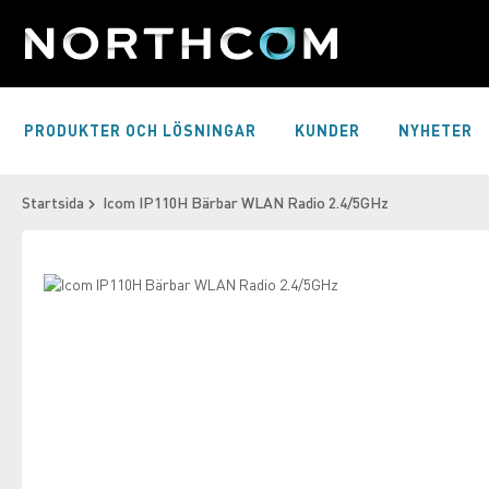
Skip
to
Content
PRODUKTER OCH LÖSNINGAR
KUNDER
NYHETER
Startsida
Icom IP110H Bärbar WLAN Radio 2.4/5GHz
Skip
to
Skip
the
to
end
the
of
beginning
the
of
images
the
gallery
images
gallery