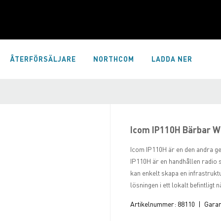
ÅTERFÖRSÄLJARE
NORTHCOM
LADDA NER
Icom IP110H Bärbar W
Icom IP110H är en den andra ge
IP110H är en handhållen radio
kan enkelt skapa en infrastrukt
lösningen i ett lokalt befintligt
Artikelnummer:
88110
|
Garant