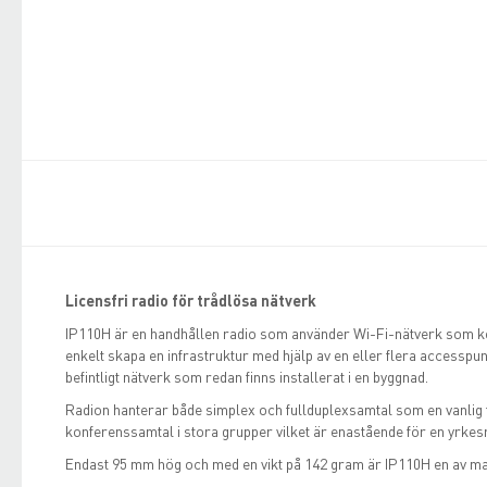
Licensfri radio för trådlösa nätverk
IP110H är en handhållen radio som använder Wi-Fi-nätverk som 
enkelt skapa en infrastruktur med hjälp av en eller flera accesspunk
befintligt nätverk som redan finns installerat i en byggnad.
Radion hanterar både simplex och fullduplexsamtal som en vanlig 
konferenssamtal i stora grupper vilket är enastående för en yrkes
Endast 95 mm hög och med en vikt på 142 gram är IP110H en av m