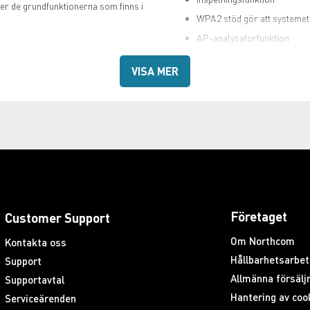
ver de grundfunktionerna som finns i
WPA2 stöd gör att systemet 
AP-analysatorfunktion
Man-down/ensamarbetare/n
VISA MER
Batteriet laddas med USB 
Företaget
Customer Support
Om Northcom
Kontakta oss
Hållbarhetsarbet
Support
Allmänna försäljn
Supportavtal
Hantering av coo
Serviceärenden