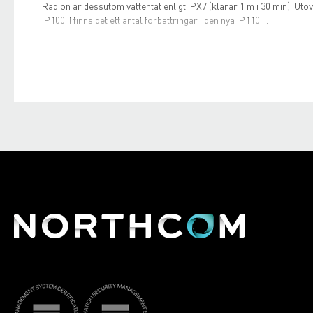
Radion är dessutom vattentät enligt IPX7 (klarar 1 m i 30 min). Utö
IP100H finns det ett antal förbättringar i den nya IP110H.