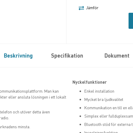
Jämför
Beskrivning
Specifikation
Dokument
Nyckelfunktioner
kommunikationsplattform. Man kan
Enkel installation
ter eller ansluta lösningen i ett lokalt
Mycket bra ljudkvalitet
Kommunikation en till en ell
telefon och utöver detta även
Simplex eller fullduplexsam
radio.
Bluetooth stöd för externa t
arknadens minsta.
Inspelningsfunktion