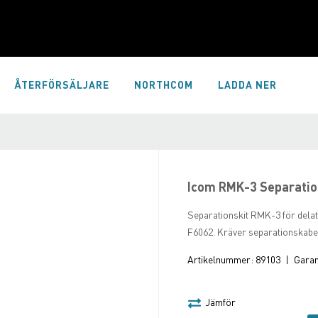
ÅTERFÖRSÄLJARE
NORTHCOM
LADDA NER
Icom RMK-3 Separatio
Separationskit RMK-3 för dela
F6062. Kräver separationskab
Artikelnummer:
89103
|
Garant
Jämför