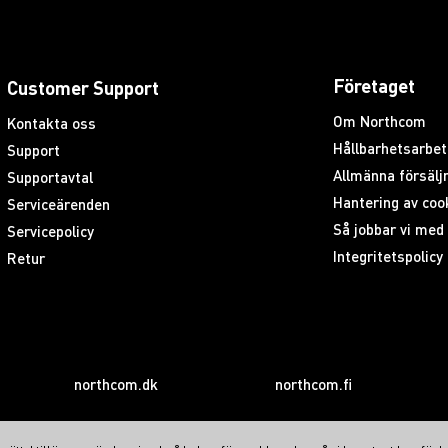
Företaget
Customer Support
Om Northcom
Kontakta oss
Hållbarhetsarbet
Support
Allmänna försäljn
Supportavtal
Hantering av coo
Serviceärenden
Så jobbar vi me
Servicepolicy
Integritetspolicy
Retur
northcom.dk
northcom.fi