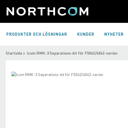
Skip
to
Content
PRODUKTER OCH LÖSNINGAR
KUNDER
NYHETER
Startsida
Icom RMK-3 Separations-kit för F5062/6062-serien
Skip
to
Skip
the
to
end
the
of
beginning
the
of
images
the
gallery
images
gallery