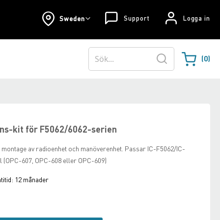
Support
Logga in
Sweden
0
Varukorgen
Sök
ns-kit för F5062/6062-serien
t montage av radioenhet och manöverenhet. Passar IC-F5062/IC-
el (OPC-607, OPC-608 eller OPC-609)
itid:
12 månader