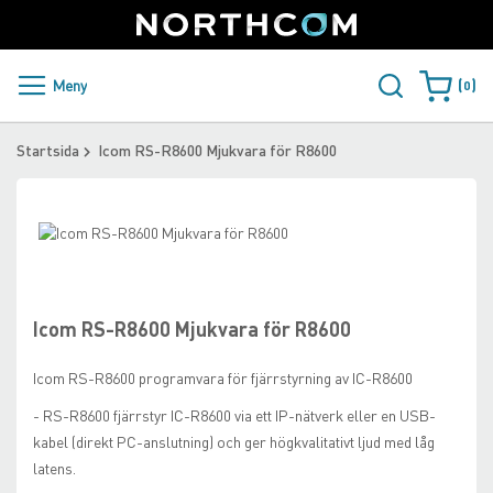
SUPPORT
LOGGA IN
Sweden
Skip
to
Content
PRODUKTER OCH LÖSNINGAR
Meny
0
Varukorge
KUNDER
Startsida
Icom RS-R8600 Mjukvara för R8600
NYHETER
Skip
ÅTERFÖRSÄLJARE
to
Skip
the
to
NORTHCOM
end
the
of
beginning
Icom RS-R8600 Mjukvara för R8600
the
of
LADDA NER
images
the
Icom RS-R8600 programvara för fjärrstyrning av IC-R8600
gallery
images
gallery
- RS-R8600 fjärrstyr IC-R8600 via ett IP-nätverk eller en USB-
kabel (direkt PC-anslutning) och ger högkvalitativt ljud med låg
latens.