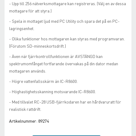
- Upp till 256 nätverksmottagare kan registreras. (Välj en av dessa
mottagare för att styra.)
- Spela in mottaget ljud med PC Utility och spara det på en PC-
lagringsenhet.
- Olika funktioner hos mottagaren kan styras med programvaran.
(Förutom SD-minneskortsdrift.)
- Även när fjärrkontrollfunktionen är AVSTÄNGD kan
spektrumomfånget fortfarande övervakas på din dator medan
mottagaren används.
- Högre vattenfallsskärm än IC-R8600.
- Höghastighetsskanning motsvarande IC-R8600.
- Med tillvalet RC-28 USB-fjärrkodaren har en hårdvaruratt för
realistisk rattdrift.
Artikelnummer:
89274