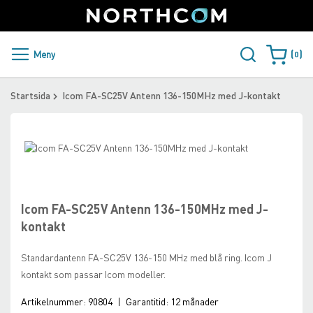
SUPPORT
LOGGA IN
Sweden
Skip
to
Content
PRODUKTER OCH LÖSNINGAR
Meny
0
Varukorge
KUNDER
Startsida
Icom FA-SC25V Antenn 136-150MHz med J-kontakt
NYHETER
Skip
ÅTERFÖRSÄLJARE
to
Skip
the
to
NORTHCOM
end
the
of
beginning
Icom FA-SC25V Antenn 136-150MHz med J-
the
of
LADDA NER
kontakt
images
the
gallery
images
Standardantenn FA-SC25V 136-150 MHz med blå ring. Icom J
gallery
kontakt som passar Icom modeller.
Artikelnummer:
90804
|
Garantitid:
12 månader