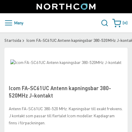
SUPPORT
LOGGA IN
Sweden
Skip
to
Content
PRODUKTER OCH LÖSNINGAR
Meny
0
Varukorge
KUNDER
Startsida
Icom FA-SC61UC Antenn kapningsbar 380-520MHz J-konta
NYHETER
Skip
ÅTERFÖRSÄLJARE
to
Skip
the
to
NORTHCOM
end
the
of
beginning
Icom FA-SC61UC Antenn kapningsbar 380-
the
of
LADDA NER
520MHz J-kontakt
images
the
gallery
images
Antenn FA-SC61UC 380-520 MHz. Kapningsbar till exakt frekvens.
gallery
J kontakt som passar till flertalet Icom modeller. Kapdiagram
finns i förpackningen.