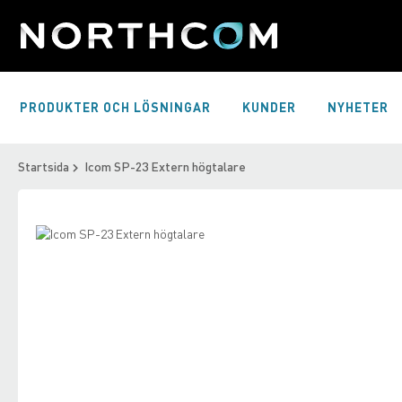
Skip
to
Content
PRODUKTER OCH LÖSNINGAR
KUNDER
NYHETER
Startsida
Icom SP-23 Extern högtalare
Skip
to
Skip
the
to
end
the
of
beginning
the
of
images
the
gallery
images
gallery