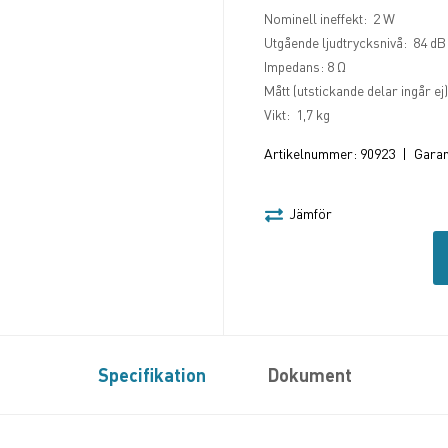
Nominell ineffekt: 2 W
Utgående ljudtrycksnivå: 84 dB
Impedans: 8 Ω
Mått (utstickande delar ingår ej
Vikt: 1,7 kg
Artikelnummer:
90923
|
Garant
Jämför
Specifikation
Dokument