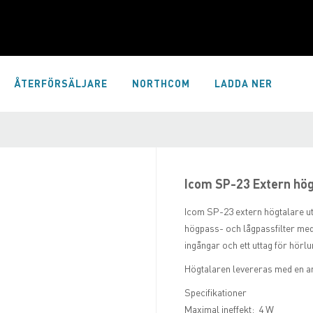
ÅTERFÖRSÄLJARE
NORTHCOM
LADDA NER
Icom SP-23 Extern hög
Icom SP-23 extern högtalare ut
högpass- och lågpassfilter med 
ingångar och ett uttag för hörlu
Högtalaren levereras med en an
Specifikationer
Maximal ineffekt: 4 W