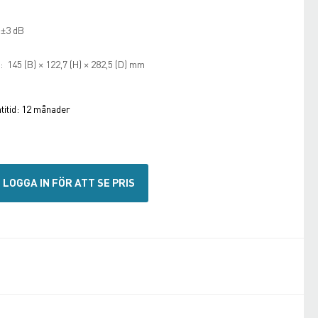
 ±3 dB
): 145 (B) × 122,7 (H) × 282,5 (D) mm
itid:
12 månader
LOGGA IN FÖR ATT SE PRIS