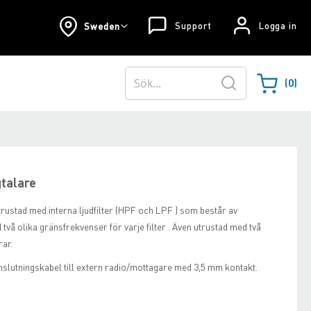
Support
Logga in
Sweden
0
Varukorgen
Sök
talare
rustad med interna ljudfilter (HPF och LPF ) som består av
två olika gränsfrekvenser för varje filter . Även utrustad med två
rar.
slutningskabel till extern radio/mottagare med 3,5 mm kontakt.