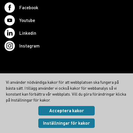
Facebook
Youtube
Linkedin
Instagram
© 2026 Swedish Northcom AB
Vi använder nödvändiga kakor för att webbplatsen ska fungera på
northcom.no
bästa sätt. I tillägg använder vi också kakor för webbanalys så vi
northcom.dk
konstant kan förbättra vår webbplats. Vill du göra förändringar klicka
på Inställningar för kakor.
northcom.fi
Acceptera kakor
Integritetspolicy
|
Cookies
Visa inställningar
Inställningar för kakor