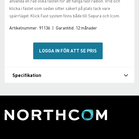
använda en rad olika fästen för att hänga fast radion. Vrid och
klicka i fästet som sedan sitter säkert på plats tack vare
spärrläget. Klick Fast system finns både till Sepura och Icom.
Artikelnummer:
91136
|
Garantitid:
12 månader
LOGGA IN FÖR ATT SE PRIS
Specifikation