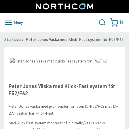
SUPPORT
LOGGA IN
Sweden
Skip
to
Content
PRODUKTER OCH LÖSNINGAR
Meny
0
Varukorge
KUNDER
Startsida
Peter Jones Väska med Klick-Fast system för F52/F62
NYHETER
Skip
ÅTERFÖRSÄLJARE
to
Skip
the
to
NORTHCOM
end
the
of
beginning
Peter Jones Väska med Klick-Fast system för
the
of
LADDA NER
F52/F62
images
the
gallery
images
Peter Jones väska med pvc-fönster för Icom IC-F52/F62 med BP
gallery
290, väskan har Klick-Fast.
Med Klick Fast system monterat på din radio/väska kan du