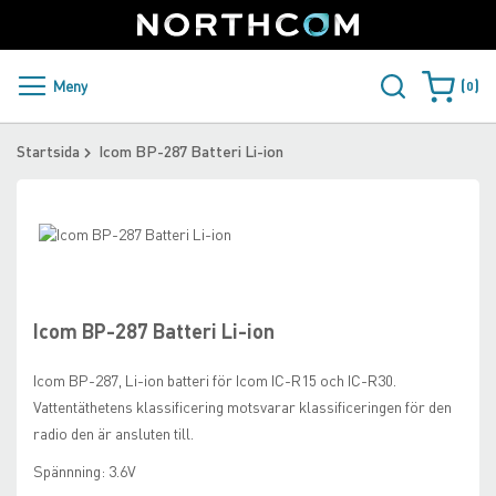
SUPPORT
LOGGA IN
Sweden
Skip
to
Content
PRODUKTER OCH LÖSNINGAR
Meny
0
Varukorge
KUNDER
Startsida
Icom BP-287 Batteri Li-ion
NYHETER
Skip
ÅTERFÖRSÄLJARE
to
Skip
the
to
NORTHCOM
end
the
of
beginning
Icom BP-287 Batteri Li-ion
the
of
LADDA NER
images
the
Icom BP-287, Li-ion batteri för Icom IC-R15 och IC-R30.
gallery
images
Vattentäthetens klassificering motsvarar klassificeringen för den
gallery
radio den är ansluten till.
Spännning: 3.6V