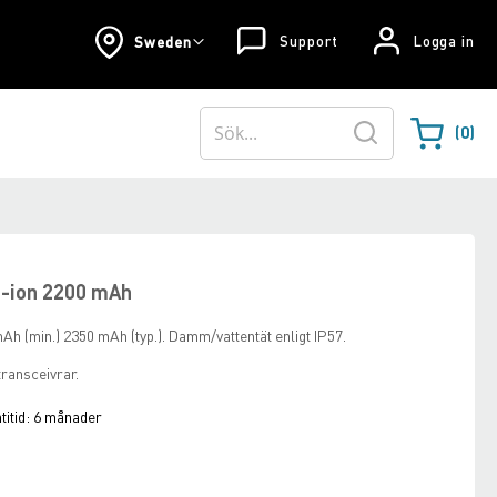
Support
Logga in
Sweden
0
Varukorgen
Sök
i-ion 2200 mAh
mAh (min.) 2350 mAh (typ.). Damm/vattentät enligt IP57.
ransceivrar.
itid:
6 månader