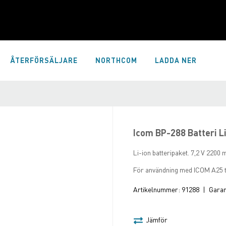
ÅTERFÖRSÄLJARE
NORTHCOM
LADDA NER
Icom BP-288 Batteri L
Li-ion batteripaket. 7,2 V 2200 
För användning med ICOM A25 t
Artikelnummer:
91288
|
Garant
Jämför