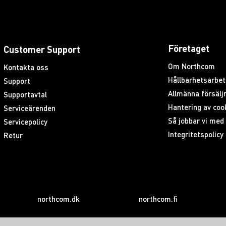
Företaget
Customer Support
Om Northcom
Kontakta oss
Hållbarhetsarbet
Support
Allmänna försäljn
Supportavtal
Hantering av coo
Serviceärenden
Så jobbar vi me
Servicepolicy
Integritetspolicy
Retur
northcom.dk
northcom.fi