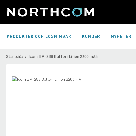
Skip
to
Content
PRODUKTER OCH LÖSNINGAR
KUNDER
NYHETER
Startsida
Icom BP-288 Batteri Li-ion 2200 mAh
Skip
to
Skip
the
to
end
the
of
beginning
the
of
images
the
gallery
images
gallery