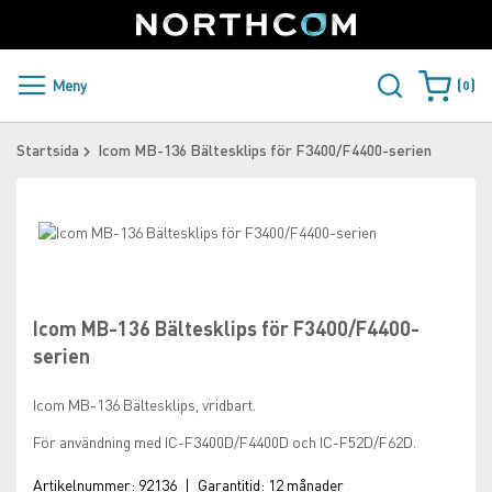
SUPPORT
LOGGA IN
Sweden
Skip
to
Content
PRODUKTER OCH LÖSNINGAR
Meny
0
Varukorge
KUNDER
Startsida
Icom MB-136 Bältesklips för F3400/F4400-serien
NYHETER
Skip
ÅTERFÖRSÄLJARE
to
Skip
the
to
NORTHCOM
end
the
of
beginning
Icom MB-136 Bältesklips för F3400/F4400-
the
of
LADDA NER
serien
images
the
gallery
images
Icom MB-136 Bältesklips, vridbart.
gallery
För användning med IC-F3400D/F4400D och IC-F52D/F62D.
Artikelnummer:
92136
|
Garantitid:
12 månader