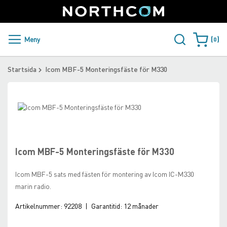
SUPPORT
LOGGA IN
Sweden
Skip
to
Content
PRODUKTER OCH LÖSNINGAR
Meny
0
Varukorge
KUNDER
Startsida
Icom MBF-5 Monteringsfäste för M330
NYHETER
Skip
ÅTERFÖRSÄLJARE
to
Skip
the
to
NORTHCOM
end
the
of
beginning
Icom MBF-5 Monteringsfäste för M330
the
of
LADDA NER
images
the
Icom MBF-5 sats med fästen för montering av Icom IC-M330
gallery
images
marin radio.
gallery
Artikelnummer:
92208
|
Garantitid:
12 månader