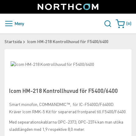
SUPPORT
LOGGA IN
Sweden
Skip
to
Content
PRODUKTER OCH LÖSNINGAR
Meny
0
Varukorge
KUNDER
Startsida
Icom HM-218 Kontrollhuvud för F5400/6400
NYHETER
Skip
ÅTERFÖRSÄLJARE
to
Skip
the
to
NORTHCOM
end
the
of
beginning
Icom HM-218 Kontrollhuvud för F5400/6400
the
of
LADDA NER
images
the
Smart monofon, COMMANDMIC™, för IC-F5400D/F6400D.
gallery
images
Kräver Icom RMK-5 Kit för separerad frontpanel till F5400/F6400.
gallery
Med sepearationskablarna OPC-2373, OPC-2374 kan man utöka
sladdlängden med 1,9 respektive 8,0 meter.